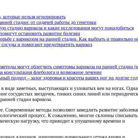
, которые нельзя игнорировать
анней стадии: от сидячей работы до генетики
ную стадию варикоза и какие исследования могут понадобиться
 помогут остановить развитие болезни
ьбе с варикозом на ранней стадии. Как выбрать и правильно н
 сосуды и помогают предотвратить варикоз
методы могут облегчить симптомы варикоза на ранней стадии (и 
а консультация флеболога и возможное лечение
ьный подход – залог здоровья и красоты ваших ног на долгие го
в виде заметных, выступающих и узловатых вен на ногах. Однак
ение сосудистых звездочек, тонких синих линий или периодическ
ранней стадии варикоза.
е. Современные методы позволяют замедлить развитие заболева
атологический процесс. К сожалению, многие склонны списывать
зическую нагрузку, что приводит к упущенному времени и
нозных клапанов, нарушению нормального оттока крови и