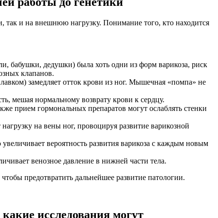
чей работы до генетики
и, так и на внешнюю нагрузку. Понимание того, кто находится
, бабушки, дедушки) была хоть одни из форм варикоза, риск
нозных клапанов.
илавком) замедляет отток крови из ног. Мышечная «помпа» не
ь, мешая нормальному возврату крови к сердцу.
также прием гормональных препаратов могут ослаблять стенки
 нагрузку на вены ног, провоцируя развитие варикозной
о увеличивает вероятность развития варикоза с каждым новым
ичивает венозное давление в нижней части тела.
 чтобы предотвратить дальнейшее развитие патологии.
 какие исследования могут