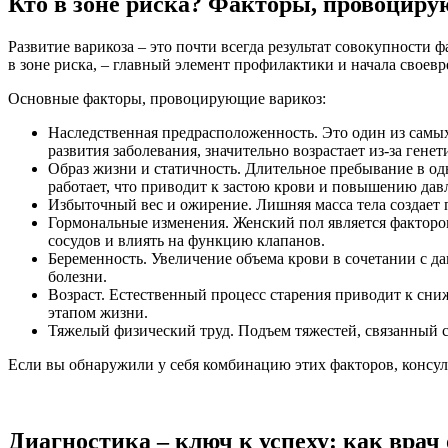
Кто в зоне риска? Факторы, провоцирую
Развитие варикоза – это почти всегда результат совокупности
в зоне риска, – главный элемент профилактики и начала своев
Основные факторы, провоцирующие варикоз:
Наследственная предрасположенность. Это один из самых
развития заболевания, значительно возрастает из-за гене
Образ жизни и статичность. Длительное пребывание в одн
работает, что приводит к застою крови и повышению давл
Избыточный вес и ожирение. Лишняя масса тела создает
Гормональные изменения. Женский пол является фактором
сосудов и влиять на функцию клапанов.
Беременность. Увеличение объема крови в сочетании с д
болезни.
Возраст. Естественный процесс старения приводит к сни
этапом жизни.
Тяжелый физический труд. Подъем тяжестей, связанный с
Если вы обнаружили у себя комбинацию этих факторов, консул
Диагностика – ключ к успеху: как врач