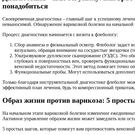
понадобиться
Своевременная диагностика – главный шаг к успешному лечению
невыносимой. Обнаружение варикозной болезни на начальной 
Процесс диагностики начинается с визита к флебологу:
Сбор анамнеза и физикальный осмотр. Флеболог задаст во
визуально, обращая внимание на сосудистые звездочки (т
Ультразвуковое дуплексное сканирование (УЗДС). Это об
глубоких и поверхностных вен, проверить функционально
венозной недостаточности. Этот метод помогает точно оп
Функциональные пробы. Могут использоваться дополнит
Только благодаря инструментальной диагностике флеболог мо
эффективный план лечения, будь то компрессионный трикотаж,
Образ жизни против варикоза: 5 просты
На начальном этапе варикозной болезни изменение ежедневных
Активное управление образом жизни может замедлить или оста
5 простых шагов, которые помогут вам противостоять венозной