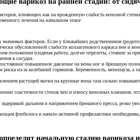
щие варикоз на ранней стадии: от сидя
 факторов, влияющих как на врожденную слабость венозной стенк
ременного лечения на начальном этапе
 значимых факторов. Если у ближайших родственников (родители
тически обусловленной слабости коллагенового каркаса вен и ве
ом положении (сидячая работа, долгие перелеты, стояние за пр
ения в сосудах.
 постоянное повышенное давление на вены ног и брюшную полост
 риска из-за колебаний гормонов. Беременность, менопауза, а 
авлением растущей матки на крупные вены таза сильно повышает
жению эластичности стенок вен и износу венозных клапанов, чт
 задержкой дыхания и напряжением брюшного пресса, резко увел
ьтация флеболога и начало активной профилактики необходимы,
 определит начальную стадию варикоза и