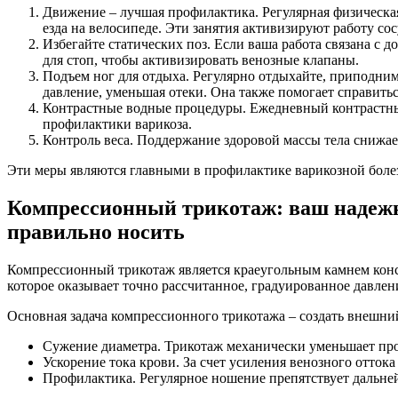
Движение – лучшая профилактика. Регулярная физическая
езда на велосипеде. Эти занятия активизируют работу со
Избегайте статических поз. Если ваша работа связана с
для стоп, чтобы активизировать венозные клапаны.
Подъем ног для отдыха. Регулярно отдыхайте, приподнима
давление, уменьшая отеки. Она также помогает справить
Контрастные водные процедуры. Ежедневный контрастный 
профилактики варикоза.
Контроль веса. Поддержание здоровой массы тела снижае
Эти меры являются главными в профилактике варикозной болез
Компрессионный трикотаж: ваш надежн
правильно носить
Компрессионный трикотаж является краеугольным камнем консер
которое оказывает точно рассчитанное, градуированное давлен
Основная задача компрессионного трикотажа – создать внешний 
Сужение диаметра. Трикотаж механически уменьшает про
Ускорение тока крови. За счет усиления венозного отток
Профилактика. Регулярное ношение препятствует дальне