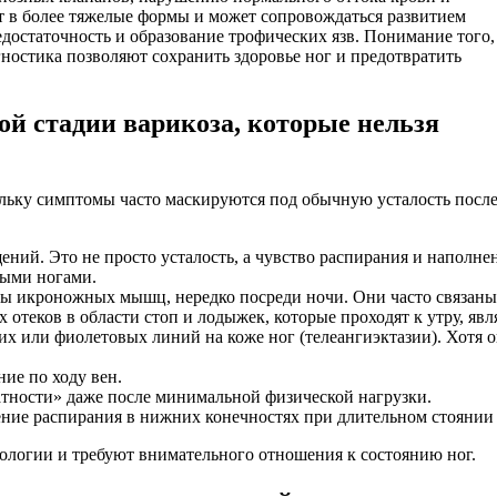
ит в более тяжелые формы и может сопровождаться развитием
остаточность и образование трофических язв. Понимание того,
гностика позволяют сохранить здоровье ног и предотвратить
ой стадии варикоза, которые нельзя
льку симптомы часто маскируются под обычную усталость после 
ний. Это не просто усталость, а чувство распирания и наполнен
тыми ногами.
ы икроножных мышц, нередко посреди ночи. Они часто связаны с
 отеков в области стоп и лодыжек, которые проходят к утру, яв
их или фиолетовых линий на коже ног (телеангиэктазии). Хотя 
ие по ходу вен.
атности» даже после минимальной физической нагрузки.
ние распирания в нижних конечностях при длительном стоянии и
ологии и требуют внимательного отношения к состоянию ног.