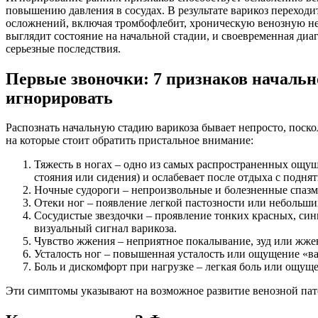
повышению давления в сосудах. В результате варикоз переход
осложнений, включая тромбофлебит, хроническую венозную нед
выглядит состояние на начальной стадии, и своевременная диа
серьезные последствия.
Первые звоночки: 7 признаков начальн
игнорировать
Распознать начальную стадию варикоза бывает непросто, поско
на которые стоит обратить пристальное внимание:
Тяжесть в ногах – одно из самых распространенных ощуще
стояния или сидения) и ослабевает после отдыха с подня
Ночные судороги – непроизвольные и болезненные спазм
Отеки ног – появление легкой пастозности или небольших
Сосудистые звездочки – проявление тонких красных, син
визуальный сигнал варикоза.
Чувство жжения – неприятное покалывание, зуд или жжен
Усталость ног – повышенная усталость или ощущение «в
Боль и дискомфорт при нагрузке – легкая боль или ощуще
Эти симптомы указывают на возможное развитие венозной пат