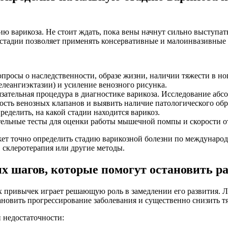
 варикоза. Не стоит ждать, пока вены начнут сильно выступать
стадии позволяет применять консервативные и малоинвазивные 
просы о наследственности, образе жизни, наличии тяжести в ног
елеангиэктазии) и усиление венозного рисунка.
язательная процедура в диагностике варикоза. Исследование абс
сть венозных клапанов и выявить наличие патологического обра
ределить, на какой стадии находится варикоз.
ельные тесты для оценки работы мышечной помпы и скорости от
жет точно определить стадию варикозной болезни по междунаро
 склеротерапия или другие методы.
х шагов, которые помогут остановить р
 привычек играет решающую роль в замедлении его развития. Ле
новить прогрессирование заболевания и существенно снизить тя
 недостаточности: