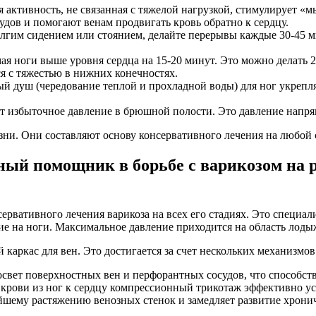
 активность, не связанная с тяжелой нагрузкой, стимулирует «
судов и помогают венам продвигать кровь обратно к сердцу.
 долгим сидением или стоянием, делайте перерывы каждые 30-45
я ноги выше уровня сердца на 15-20 минут. Это можно делать 2-
ся с тяжестью в нижних конечностях.
душ (чередование теплой и прохладной воды) для ног укрепляе
т избыточное давление в брюшной полости. Это давление напрям
ни. Они составляют основу консервативного лечения на любой 
ый помощник в борьбе с варикозом на р
вативного лечения варикоза на всех его стадиях. Это специали
ие на ноги. Максимальное давление приходится на область лоды
каркас для вен. Это достигается за счет нескольких механизмов
свет поверхностных вен и перфорантных сосудов, что способст
а крови из ног к сердцу компрессионный трикотаж эффективно у
йшему растяжению венозных стенок и замедляет развитие хронич