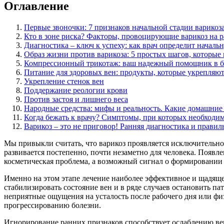
Оглавление
Первые звоночки: 7 признаков начальной стадии варикоза
Кто в зоне риска? Факторы, провоцирующие варикоз на р
Диагностика – ключ к успеху: как врач определит началь
Образ жизни против варикоза: 5 простых шагов, которые
Компрессионный трикотаж: ваш надежный помощник в бор
Питание для здоровых вен: продукты, которые укрепляют
Укрепление стенок вен
Поддержание реологии крови
Против застоя и лишнего веса
Народные средства: мифы и реальность. Какие домашние 
Когда бежать к врачу? Симптомы, при которых необходим
Варикоз – это не приговор! Ранняя диагностика и правил
Мы привыкли считать, что варикоз проявляется исключительно 
развивается постепенно, почти незаметно для человека. Появл
косметическая проблема, а возможный сигнал о формировании 
Именно на этом этапе лечение наиболее эффективное и щадяще
стабилизировать состояние вен и в ряде случаев остановить п
неприятные ощущения на усталость после рабочего дня или фи
прогрессированию болезни.
Игнорирование ранних признаков способствует ослаблению ве