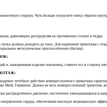
а изнаночную сторону. Чуть больше погрузите пятку обратно вну
выше, равномерно распределяя на протяжении голени и бедра.
ть чулка должна доходить до паха. Для надевания трикотажа с 
ециальное металлическое приспособление (батлер).
ОК:
ай и, выворачивая изделие наизнанку, стяните его в сторону пят
КОТАЖ:
бходимое лечебное действие компрессионного трикотажа гарант
 Medi, Германия. Далеко не весь компрессионный трикотаж, ко
ески распределённое давление, постепенно уменьшающееся в нап
 направлении сердца, обеспечивая высокую медицинскую эффек