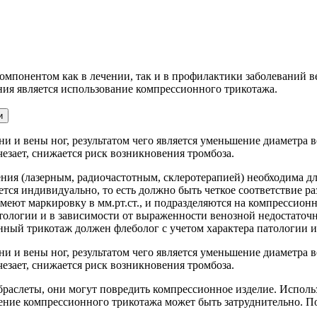
омпонентом как в лечении, так и в профилактики заболеваний в
я является использование компрессионного трикотажа.
и
и и вены ног, результатом чего является уменьшение диаметра 
чезает, снижается риск возникновения тромбоза.
ния (лазерным, радиочастотным, склеротерапией) необходима дл
тся индивидуально, то есть должно быть четкое соответствие р
меют маркировку в мм.рт.ст., и подразделяются на компрессионн
атологии и в зависимости от выраженности венозной недостаточ
ный трикотаж должен флеболог с учетом характера патологии и
и и вены ног, результатом чего является уменьшение диаметра 
чезает, снижается риск возникновения тромбоза.
раслеты, они могут повредить компрессионное изделие. Исполь
ение компрессионного трикотажа может быть затруднительно. П