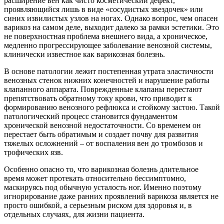
расширение вен как чисто косметический дефект,
проявляющийся лишь в виде «сосудистых звездочек» или
синих извилистых узлов на ногах. Однако вопрос, чем опасен
варикоз на самом деле, выходит далеко за рамки эстетики. Это
не поверхностная проблема внешнего вида, а хроническое,
медленно прогрессирующее заболевание венозной системы,
клинически известное как варикозная болезнь.
В основе патологии лежит постепенная утрата эластичности
венозных стенок нижних конечностей и нарушение работы
клапанного аппарата. Поврежденные клапаны перестают
препятствовать обратному току крови, что приводит к
формированию венозного рефлюкса и стойкому застою. Такой
патологический процесс становится фундаментом
хронической венозной недостаточности. Со временем он
перестает быть обратимым и создает почву для развития
тяжелых осложнений – от воспаления вен до тромбозов и
трофических язв.
Особенно опасно то, что варикозная болезнь длительное
время может протекать относительно бессимптомно,
маскируясь под обычную усталость ног. Именно поэтому
игнорирование даже ранних проявлений варикоза является не
просто ошибкой, а серьезным риском для здоровья и, в
отдельных случаях, для жизни пациента.