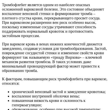
Тромбофлебит является одним из наиболее опасных
осложнений варикозной болезни. Это состояние объединяет
воспаление венозной стенки и формирование тромба –
плотного сгустка крови, перекрывающего просвет сосуда.
При варикозном расширении вен риск особенно высок,
поскольку измененные сосуды утрачивают способность
поддерживать нормальный кровоток и противостоять
застойным процессам.
При варикозе кровь в венах нижних конечностей движется
замедленно, создавая условия для тромбообразования. Застой,
повреждение сосудистой стенки и изменение свойств крови
формируют так называемую «триаду Вирхова» – ключевой
механизм развития тромбоза. В таких условиях даже
минимальный провоцирующий фактор может привести к
образованию тромба.
К факторам, повышающим риск тромбофлебита при варикозе,
относятся:
хронический венозный застой и замедление кровотока;
воспаление внутренней оболочки вены;
повышенная вязкость крови и склонность к
гиперкоагуляции;
обезвоживание, особенно при высокой температуре;