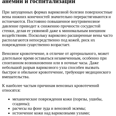
анемии и госпитализации
При запущенных формах варикозной болезни поверхностные
вены нижних конечностей значительно перерастягиваются и
истончаются. Постоянно повышенное внутривенозное
давление приводит к снижению прочности сосудистой
стенки, делая ее уязвимой даже к минимальным внешним
воздействиям. Поскольку варикозно расширенные вены часто
располагаются непосредственно под кожей, риск их
повреждения существенно возрастает.
Венозное кровотечение, в отличие от артериального, может
длительное время оставаться незамеченным, особенно при
спонтанном возникновении или в ночные часы. Даже
небольшой разрыв варикозного узла способен вызвать
быстрое и обильное кровотечение, требующее медицинского
вмешательства.
К наиболее частым причинам венозных кровотечений
относятся:
механические повреждения кожи (порезы, ушибы,
ссадины);
расчесы на фоне зуда и венозной экземы;
истончение кожи над варикозными узлами;