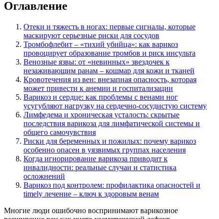
Оглавление
Отеки и тяжесть в ногах: первые сигналы, которые
маскируют серьезные риски для сосудов
Тромбофлебит – «тихий убийца»: как варикоз
провоцирует образование тромбов и риск инсульта
Венозные язвы: от «невинных» звездочек к
незаживающим ранам – кошмар для кожи и тканей
Кровотечения из вен: внезапная опасность, которая
может привести к анемии и госпитализации
Варикоз и сердце: как проблемы с венами ног
усугубляют нагрузку на сердечно-сосудистую систему
Лимфедема и хроническая усталость: скрытые
последствия варикоза для лимфатической системы и
общего самочувствия
Риски для беременных и пожилых: почему варикоз
особенно опасен в уязвимых группах населения
Когда игнорирование варикоза приводит к
инвалидности: реальные случаи и статистика
осложнений
Варикоз под контролем: профилактика опасностей и
timely лечение – ключ к здоровым венам
Многие люди ошибочно воспринимают варикозное