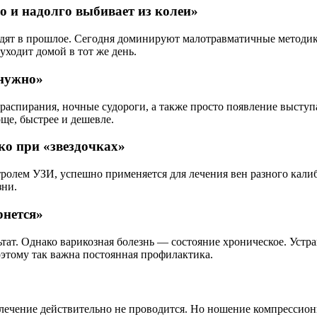
о и надолго выбивает из колеи»
ходят в прошлое. Сегодня доминируют малотравматичные методик
уходит домой в тот же день.
 нужно»
о распирания, ночные судороги, а также просто появление высту
ще, быстрее и дешевле.
ко при «звездочках»
нтролем УЗИ, успешно применяется для лечения вен разного кал
зни.
рнется»
тат. Однако варикозная болезнь — состояние хроническое. Уст
оэтому так важна постоянная профилактика.
лечение действительно не проводится. Но ношение компрессионн