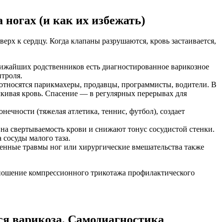
ногах (и как их избежать)
рх к сердцу. Когда клапаны разрушаются, кровь застаивается,
ближайших родственников есть диагностированное варикозное
троля.
относятся парикмахеры, продавцы, программисты, водители. В
кивая кровь. Спасение — в регулярных перерывах для
ечности (тяжелая атлетика, теннис, футбол), создает
на свертываемость крови и снижают тонус сосудистой стенки.
сосуды малого таза.
енные травмы ног или хирургические вмешательства также
и ношение компрессионного трикотажа профилактического
ся варикоза. Самодиагностика