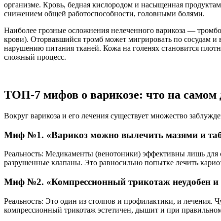
организме. Кровь, бедная кислородом и насыщенная продуктам
снижением общей работоспособности, головными болями.
Наиболее грозные осложнения нелеченного варикоза — тромбоф
крови). Оторвавшийся тромб может мигрировать по сосудам и
нарушению питания тканей. Кожа на голенях становится плотно
сложный процесс.
ТОП-7 мифов о варикозе: что на самом д
Вокруг варикоза и его лечения существует множество заблужде
Миф №1. «Варикоз можно вылечить мазями и та
Реальность: Медикаменты (венотоники) эффективны лишь для с
разрушенные клапаны. Это равносильно попытке лечить кариоз
Миф №2. «Компрессионный трикотаж неудобен и 
Реальность: Это один из столпов и профилактики, и лечения.
компрессионный трикотаж эстетичен, дышит и при правильном