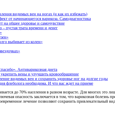
ления видимых вен на ногах (и как их избежать)
ефект от начинающегося варикоза. Самодиагностика
яет на общее здоровье и самочувствие
о – пустая трата времени и денег
»
езен»
лго выбивает из колеи»
звездочках»
«спасибо». Антиварикозная диета
т укрепить вены и улучшить кровообращение
ление видимых вен и сохранить здоровье ног на долгие годы
ция флеболога необходима. И что вас ждет на приеме
вается до 70% населения в разном возрасте. Для многих это лиш
лючевая опасность заключается в том, что варикозная болезнь п
воевременное лечение позволяют сохранить привлекательный ви