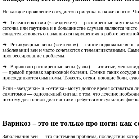
Не каждое проявление сосудистого рисунка на коже опасно. 
➔ Телеангиэктазии («звездочки») — расширенные внутрикожны
сеточка или паутинка и в большинстве случаев являются чист
свидетельствовать о начавшихся нарушениях в работе венозной
➔ Ретикулярные вены («сеточка») — синие подкожные вены ди
заболеваний вен и часто сочетаются с телеангиэктазиями. Сам
прогрессирование проблемы.
➔ Варикозно расширенные вены (узлы) — извитые, мешковидн
— прямой признак варикозной болезни. Стенки таких сосудов 
присоединяются симптомы. Тяжесть, отеки, ноющие боли, судо
Если «звездочки» и «сеточка» могут долгое время оставаться 
симптомов — однозначный сигнал о том, что лечение необходи
поэтому для точной диагностики требуется консультация флебо
Варикоз – это не только про ноги: как 
Заболевания вен — это системная проблема, последствия кото