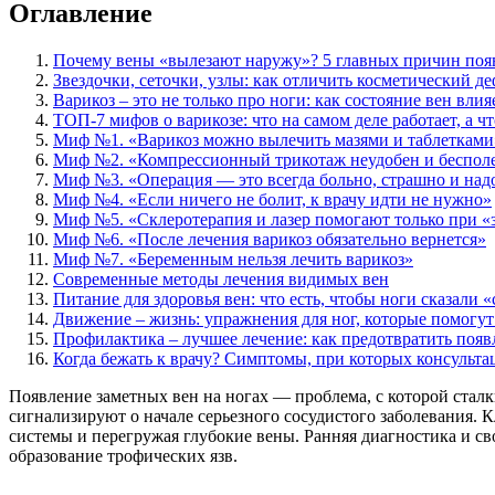
Оглавление
Почему вены «вылезают наружу»? 5 главных причин появ
Звездочки, сеточки, узлы: как отличить косметический д
Варикоз – это не только про ноги: как состояние вен вли
ТОП-7 мифов о варикозе: что на самом деле работает, а чт
Миф №1. «Варикоз можно вылечить мазями и таблетками
Миф №2. «Компрессионный трикотаж неудобен и беспол
Миф №3. «Операция — это всегда больно, страшно и надо
Миф №4. «Если ничего не болит, к врачу идти не нужно»
Миф №5. «Склеротерапия и лазер помогают только при «
Миф №6. «После лечения варикоз обязательно вернется»
Миф №7. «Беременным нельзя лечить варикоз»
Современные методы лечения видимых вен
Питание для здоровья вен: что есть, чтобы ноги сказали 
Движение – жизнь: упражнения для ног, которые помогу
Профилактика – лучшее лечение: как предотвратить появ
Когда бежать к врачу? Симптомы, при которых консульта
Появление заметных вен на ногах — проблема, с которой сталки
сигнализируют о начале серьезного сосудистого заболевания. К
системы и перегружая глубокие вены. Ранняя диагностика и с
образование трофических язв.