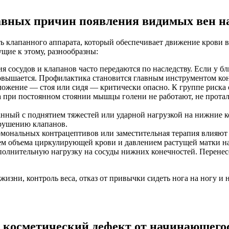
вных причин появления видимых вен на 
клапанного аппарата, который обеспечивает движение крови вве
щие к этому, разнообразны:
я сосудов и клапанов часто передаются по наследству. Если у 
повышается. Профилактика становится главным инструментом кон
ложение — стоя или сидя — критически опасно. К группе риска 
а при постоянном стоянии мышцы голени не работают, не протал
ный с поднятием тяжестей или ударной нагрузкой на нижние кон
зрушению клапанов.
мональных контрацептивов или заместительная терапия влияют 
м объема циркулирующей крови и давлением растущей матки на 
олнительную нагрузку на сосуды нижних конечностей. Перенес
жизни, контроль веса, отказ от привычки сидеть нога на ногу 
ть косметический дефект от начинающего