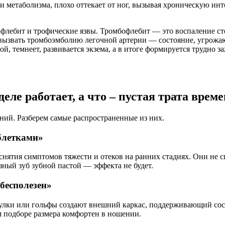
и метаболизма, плохо оттекает от ног, вызывая хроническую ин
лебит и трофические язвы. Тромбофлебит — это воспаление стен
 вызвать тромбоэмболию легочной артерии — состояние, угрожа
й, темнеет, развивается экзема, а в итоге формируется трудно 
еле работает, а что – пустая трата време
ний. Разберем самые распространенные из них.
блетками»
нятия симптомов тяжести и отеков на ранних стадиях. Они не 
ный зуб зубной пастой — эффекта не будет.
бесполезен»
 Чулки или гольфы создают внешний каркас, поддерживающий сос
 подборе размера комфортен в ношении.