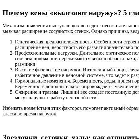
Почему вены «вылезают наружу»? 5 гла
Механизм появления выступающих вен един: несостоятельность 
вызывая расширение сосудистых стенок. Однако причины, веду
Генетическая предрасположенность. Особенности строени
расширение вен, вероятность его развития значительно 
Профессиональные нагрузки. Длительное статическое по
сидячем положении пережимаются вены в области паха, 
разминки.
Высокие физические нагрузки. Интенсивный спорт, связан
избыточное давление в венозной системе, что ведет к ра
Гормональные изменения. Беременность, роды, прием гор
Беременность дополнительно сопровождается увеличение
Ожирение и травмы. Лишний вес создает постоянную доп
могут нарушить работу венозной сети.
Избежать воздействия этих факторов помогает активный образ 
класса во время нагрузок.
Звездочки, сеточки, узлы: как отличи