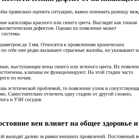
Чтобы правильно оценить ситуацию, важно понимать разницу ме
е капилляры красного или синего цвета. Выглядят как тонкая
о косметическим дефектом. Однако их появление может
 системы.
аметром до 3 мм. Относятся к проявлениям хронических
и по себе они редко вызывают серьезные жалобы, но указывают н
ые, выступающие вены синего или зеленого цвета. Их появлен
истончены, клапаны не функционируют. На этой стадии часто
роги по ночам.
лишь эстетической проблемой, то появление узлов и сопутствующ
мо. Самостоятельно отличить одну стадию от другой сложно,
лога и УЗИ сосудов.
состояние вен влияет на общее здоровье 
рой выходят далеко за рамки внешних проявлений. Постоянный 