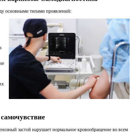
жду основными типами проявлений:
а
ие
их
и самочувствие
венозный застой нарушает нормальное кровообращение во всем