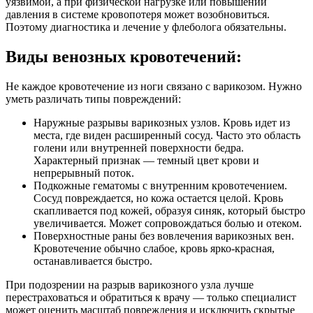
уязвимой, а при физической нагрузке или повышении
давления в системе кровопотеря может возобновиться.
Поэтому диагностика и лечение у флеболога обязательны.
Виды венозных кровотечений:
Не каждое кровотечение из ноги связано с варикозом. Нужно
уметь различать типы повреждений:
Наружные разрывы варикозных узлов. Кровь идет из
места, где виден расширенный сосуд. Часто это область
голени или внутренней поверхности бедра.
Характерный признак — темный цвет крови и
непрерывный поток.
Подкожные гематомы с внутренним кровотечением.
Сосуд повреждается, но кожа остается целой. Кровь
скапливается под кожей, образуя синяк, который быстро
увеличивается. Может сопровождаться болью и отеком.
Поверхностные раны без вовлечения варикозных вен.
Кровотечение обычно слабое, кровь ярко-красная,
останавливается быстро.
При подозрении на разрыв варикозного узла лучше
перестраховаться и обратиться к врачу — только специалист
может оценить масштаб повреждения и исключить скрытые