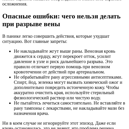
осложнения.
Опасные ошибки: чего нельзя делать
при разрыве вены
В панике легко совершить действия, которые ухудшат
ситуацию. Вот главные запреты:
Не накладывайте жгут выше раны. Венозная кровь
движется к сердцу, жгут перекроет отток, усилит
давление в узле и риск дальнейшего разрыва. Это
правило отличает первую помощь при венозном
кровотечении от действий при артериальном.
Не обрабатывайте рану агрессивными антисептиками.
Спирт, йод, зеленка могут вызвать химический ожог и
дополнительно повредить истонченную кожу. Чтобы
аккуратно очистить края, используйте стерильный
физиологический раствор или чистую воду.
Не пытайтесь лечиться самостоятельно. Не вставляйте в
рану тампоны с лекарствами, не накладывайте мази без
назначения врача.
Ни в коем случае не игнорируйте этот эпизод. Даже если
кровь остановилась, это не значит, что проблема решена.