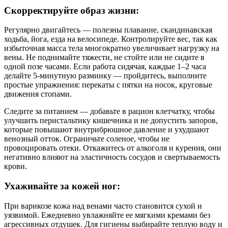
Скорректируйте образ жизни:
Регулярно двигайтесь — полезны плавание, скандинавская
ходьба, йога, езда на велосипеде. Контролируйте вес, так как
избыточная масса тела многократно увеличивает нагрузку на
вены. Не поднимайте тяжести, не стойте или не сидите в
одной позе часами. Если работа сидячая, каждые 1–2 часа
делайте 5-минутную разминку — пройдитесь, выполните
простые упражнения: перекаты с пятки на носок, круговые
движения стопами.
Следите за питанием — добавьте в рацион клетчатку, чтобы
улучшить перистальтику кишечника и не допустить запоров,
которые повышают внутрибрюшное давление и ухудшают
венозный отток. Ограничьте соленое, чтобы не
провоцировать отеки. Откажитесь от алкоголя и курения, они
негативно влияют на эластичность сосудов и свертываемость
крови.
Ухаживайте за кожей ног:
При варикозе кожа над венами часто становится сухой и
уязвимой. Ежедневно увлажняйте ее мягкими кремами без
агрессивных отдушек. Для гигиены выбирайте
теплую воду и