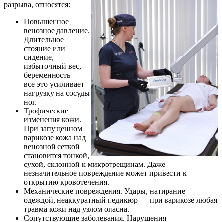
разрыва, относятся:
Повышенное
венозное давление.
Длительное
стояние или
сидение,
избыточный вес,
беременность —
все это усиливает
нагрузку на сосуды
ног.
Трофические
изменения кожи.
При запущенном
варикозе кожа над
венозной сеткой
становится тонкой,
сухой, склонной к микротрещинам. Даже
незначительное повреждение может привести к
открытию кровотечения.
Механические повреждения. Удары, натирание
одеждой, неаккуратный педикюр — при варикозе любая
травма кожи над узлом опасна.
Сопутствующие заболевания. Нарушения