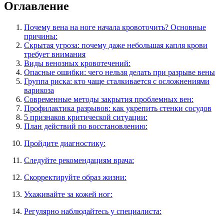
Оглавление
Почему вена на ноге начала кровоточить? Основные
причины:
Скрытая угроза: почему даже небольшая капля крови
требует внимания
Виды венозных кровотечений:
Опасные ошибки: чего нельзя делать при разрыве вены
Группа риска: кто чаще сталкивается с осложнениями
варикоза
Современные методы закрытия проблемных вен:
Профилактика разрывов: как укрепить стенки сосудов
5 признаков критической ситуации:
План действий по восстановлению:
Пройдите диагностику:
Следуйте рекомендациям врача:
Скорректируйте образ жизни:
Ухаживайте за кожей ног:
Регулярно наблюдайтесь у специалиста: